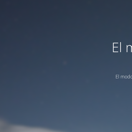
El 
El modo