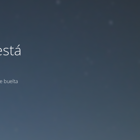
está
e buelta