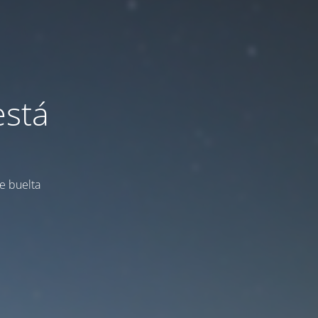
está
e buelta