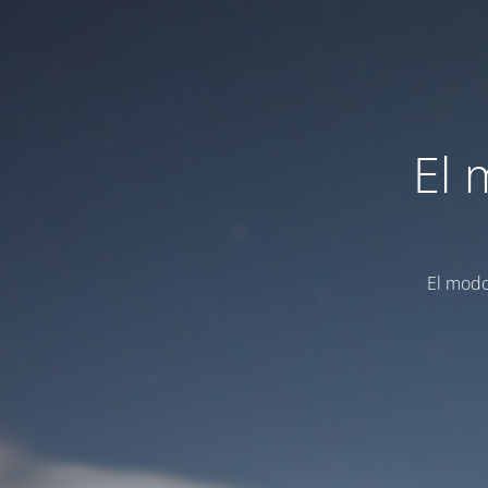
El 
El modo